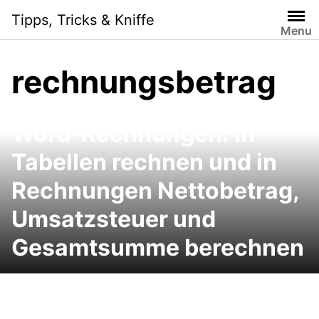
Skip
Tipps, Tricks & Kniffe
to
Menu
content
rechnungsbetrag
Word-Rechnungen: In
Tabellen rechnen und in
Rechnungen Nettobetrag,
Umsatzsteuer und
Gesamtsumme berechnen