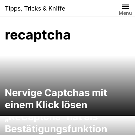
Skip
Tipps, Tricks & Kniffe
to
Menu
content
recaptcha
Nervige Captchas mit
einem Klick lösen
„ReCaptcha“ hat als
Bestätigungsfunktion