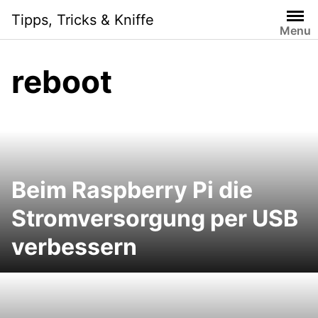
Skip
Tipps, Tricks & Kniffe
to
Menu
content
reboot
Beim Raspberry Pi die
Stromversorgung per USB
verbessern