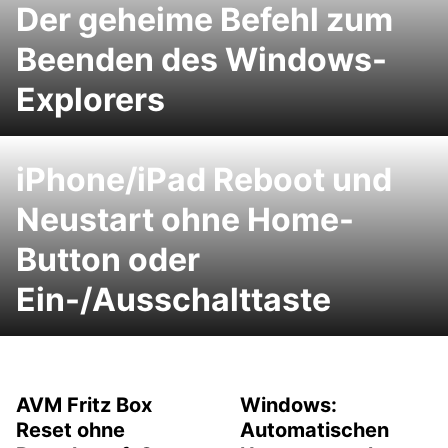
Der geheime Befehl zum
Beenden des Windows-
Explorers
iPhone/iPad Reboot und
Neustart ohne Home-
Button oder
Ein-/Ausschalttaste
AVM Fritz Box
Windows:
Reset ohne
Automatischen