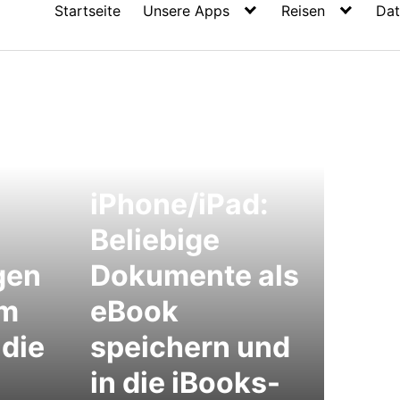
Startseite
Unsere Apps
Reisen
Dat
iPhone/iPad:
Beliebige
gen
Dokumente als
em
eBook
 die
speichern und
in die iBooks-