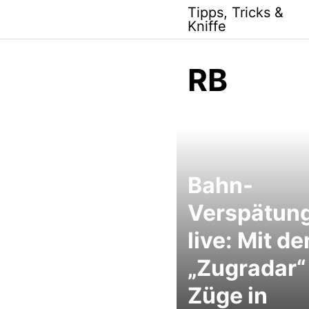
Skip
Tipps, Tricks &
to
Kniffe
content
RB
Bahn-
Verspätun
live: Mit d
„Zugradar“
Züge in