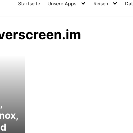
Startseite
Unsere Apps
Reisen
Dat
lverscreen.im
,
inox,
nd