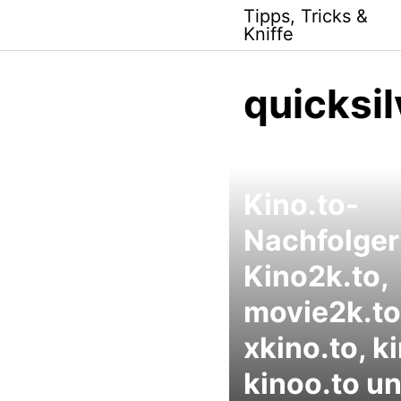
Skip
Tipps, Tricks &
to
Kniffe
content
quicksi
Kino.to-
Nachfolger
Kino2k.to,
movie2k.to
xkino.to, k
kinoo.to u