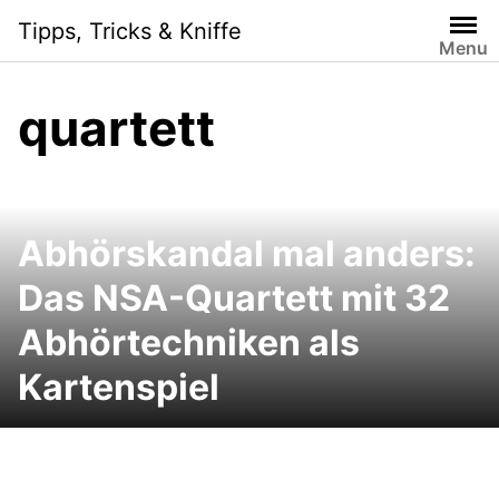
Skip
Tipps, Tricks & Kniffe
to
Menu
content
quartett
Abhörskandal mal anders:
Das NSA-Quartett mit 32
Abhörtechniken als
Kartenspiel