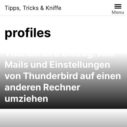
Skip
Tipps, Tricks & Kniffe
to
Menu
content
profiles
Thunderbird Umzug: Alle
Mails und Einstellungen
von Thunderbird auf einen
anderen Rechner
umziehen