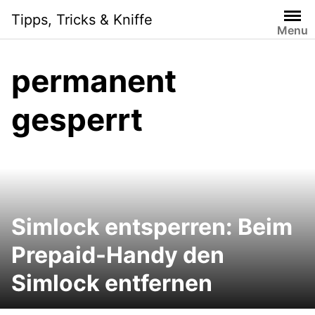
Skip
Tipps, Tricks & Kniffe
to
Menu
content
permanent
gesperrt
Simlock entsperren: Beim
Prepaid-Handy den
Simlock entfernen