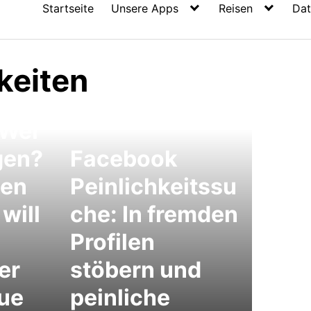
Startseite
Unsere Apps
Reisen
Dat
keiten
 Wer
gen?
Facebook
nen
Peinlichkeitssu
will
che: In fremden
Profilen
er
stöbern und
eue
peinliche