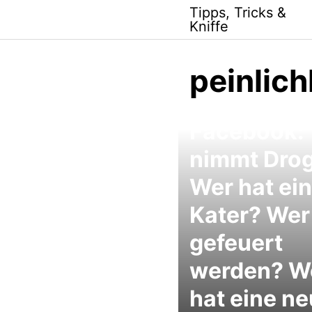
Skip
Tipps, Tricks &
to
Kniffe
content
peinlich
Facebook:
nimmt Dro
Wer hat ei
Kater? Wer 
gefeuert
werden? W
hat eine n