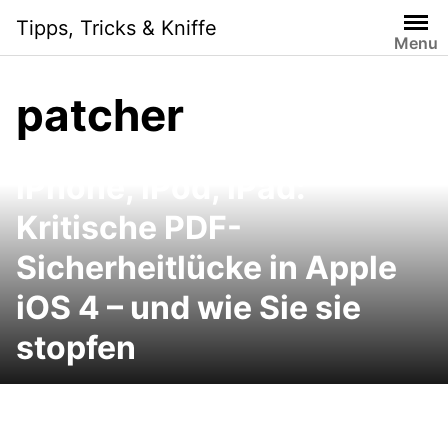
Skip
Tipps, Tricks & Kniffe
to
Menu
content
patcher
iPhone, iPod, iPad:
Kritische PDF-
Sicherheitlücke in Apple
iOS 4 – und wie Sie sie
stopfen