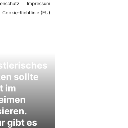
enschutz
Impressum
Cookie-Richtlinie (EU)
tlerisches
en sollte
t im
eimen
ieren.
r gibt es