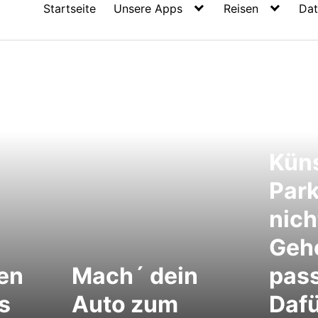
Startseite
Unsere Apps
Reisen
Dat
Küns
Park
nich
Geh
ten
Mach´ dein
pass
s
Auto zum
Dafü