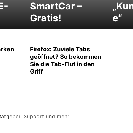
E-
SmartCar –
„Kun
Gratis!
e“
arken
Firefox: Zuviele Tabs
geöffnet? So bekommen
Sie die Tab-Flut in den
Griff
 Ratgeber, Support und mehr