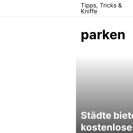
Skip
Tipps, Tricks &
to
Kniffe
content
parken
Städte bie
kostenlose