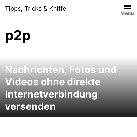
Skip
Tipps, Tricks & Kniffe
to
Menu
content
p2p
Nachrichten, Fotos und
Videos ohne direkte
Internetverbindung
versenden