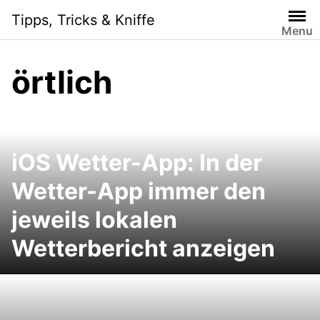
Skip
Tipps, Tricks & Kniffe
to
Menu
content
örtlich
iOS Wetter-App: In der
Wetter-App immer den
jeweils lokalen
Wetterbericht anzeigen