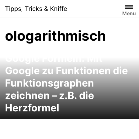
Skip
Tipps, Tricks & Kniffe
to
Menu
content
ologarithmisch
Google Formeln: Mit
Google zu Funktionen die
Funktionsgraphen
zeichnen – z.B. die
Herzformel