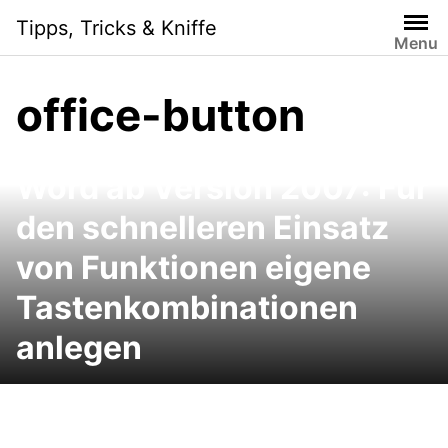
Skip
Tipps, Tricks & Kniffe
to
Menu
content
office-button
Word ab Version 2007: Für
den schnelleren Einsatz
von Funktionen eigene
Tastenkombinationen
anlegen