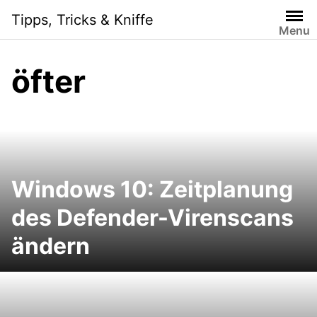
Skip
Tipps, Tricks & Kniffe
to
Menu
content
öfter
Windows 10: Zeitplanung
des Defender-Virenscans
ändern