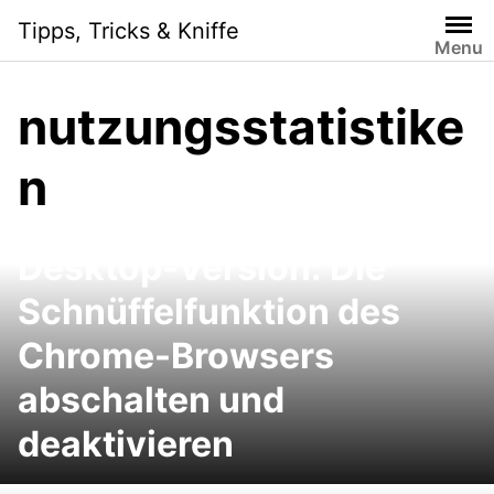
Skip
Tipps, Tricks & Kniffe
to
Menu
content
nutzungsstatistike
n
Google Chrome App und
Desktop-Version: Die
Schnüffelfunktion des
Chrome-Browsers
abschalten und
deaktivieren