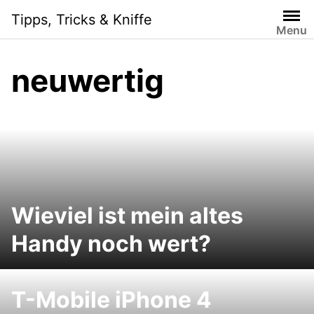
Skip
Tipps, Tricks & Kniffe
to
Menu
content
neuwertig
Wieviel ist mein altes
Handy noch wert?
T-Mobile iPhone 4