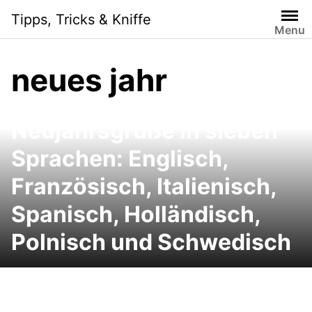
Skip
Tipps, Tricks & Kniffe
to
Menu
content
neues jahr
Neujahrsgrüße in sieben
Sprachen: Englisch,
Französisch, Italienisch,
Spanisch, Holländisch,
Polnisch und Schwedisch