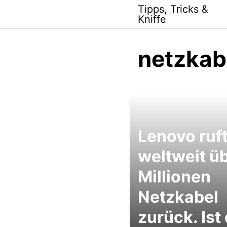
Skip
Tipps, Tricks &
to
Kniffe
content
netzkab
Lenovo ruf
weltweit ü
Millionen
Netzkabel
zurück. Ist