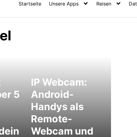
Startseite
Unsere Apps
Reisen
Dat
el
t
IP Webcam:
ber 5
Android-
Handys als
Remote-
 dein
Webcam und