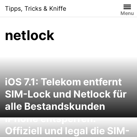
Skip
Tipps, Tricks & Kniffe
to
Menu
content
netlock
iOS 7.1: Telekom entfernt
SIM-Lock und Netlock für
alle Bestandskunden
iPhone entsperren:
Offiziell und legal die SIM-