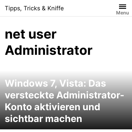
Skip
Tipps, Tricks & Kniffe
to
Menu
content
net user
Administrator
Windows 7, Vista: Das
versteckte Administrator-
Konto aktivieren und
sichtbar machen