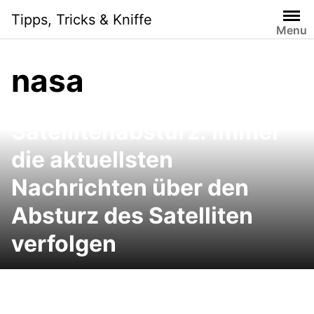
Skip
Tipps, Tricks & Kniffe
to
Menu
content
nasa
Satellitenabsturz: Immer
die aktuellsten
Nachrichten über den
Absturz des Satelliten
verfolgen