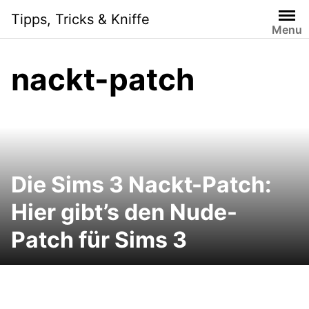
Skip
Tipps, Tricks & Kniffe
to
Menu
content
nackt-patch
Die Sims 3 Nackt-Patch:
Hier gibt’s den Nude-
Patch für Sims 3