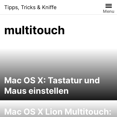
Skip
Tipps, Tricks & Kniffe
to
Menu
content
multitouch
Mac OS X: Tastatur und
Maus einstellen
Mac OS X Lion Multitouch: