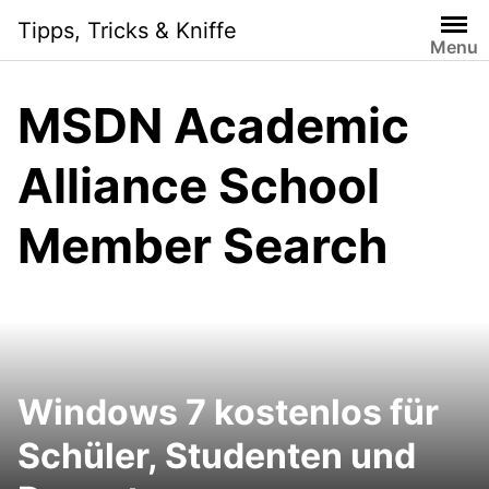
Skip
Tipps, Tricks & Kniffe
to
Menu
content
MSDN Academic
Alliance School
Member Search
Windows 7 kostenlos für
Schüler, Studenten und