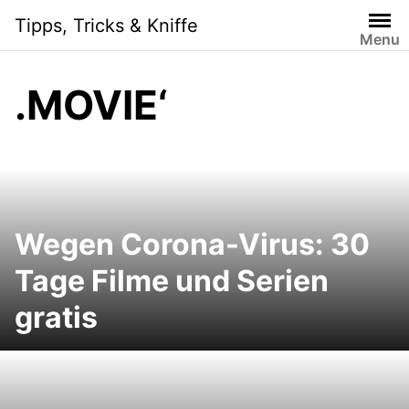
Skip
Tipps, Tricks & Kniffe
to
Menu
content
.MOVIE‘
Wegen Corona-Virus: 30
Tage Filme und Serien
gratis