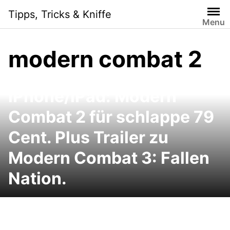
Skip
Tipps, Tricks & Kniffe
to
Menu
content
modern combat 2
iPhone/iPad: Modern
Combat 2 für schlappe 79
Cent. Plus Trailer zu
Modern Combat 3: Fallen
Nation.