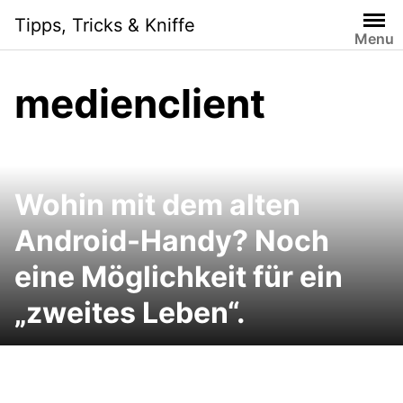
Skip
Tipps, Tricks & Kniffe
to
Menu
content
medienclient
Wohin mit dem alten
Android-Handy? Noch
eine Möglichkeit für ein
„zweites Leben“.