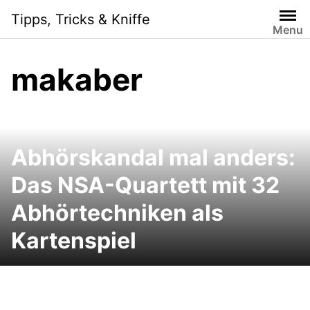
Skip
Tipps, Tricks & Kniffe
to
Menu
content
makaber
Abhörskandal mal anders:
Das NSA-Quartett mit 32
Abhörtechniken als
Kartenspiel