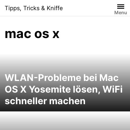
Skip
Tipps, Tricks & Kniffe
to
Menu
content
mac os x
WLAN-Probleme bei Mac
OS X Yosemite lösen, WiFi
schneller machen