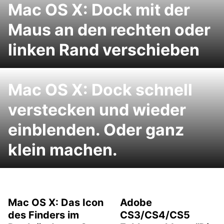
Mac OS X: Dock mit der
Maus an den rechten oder
linken Rand verschieben
Mac OS X: Dock schnell
verstecken und wieder
einblenden. Oder ganz
klein machen.
Mac OS X: Das Icon
Adobe
des Finders im
CS3/CS4/CS5