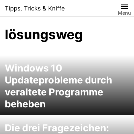
Skip
Tipps, Tricks & Kniffe
to
Menu
content
lösungsweg
Windows 10
Updateprobleme durch
veraltete Programme
beheben
Die drei Fragezeichen: