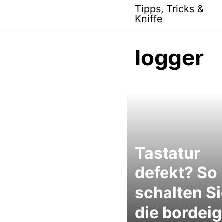
Skip
Tipps, Tricks &
to
Kniffe
content
logger
Tastatur
defekt? So
schalten Si
die bordei