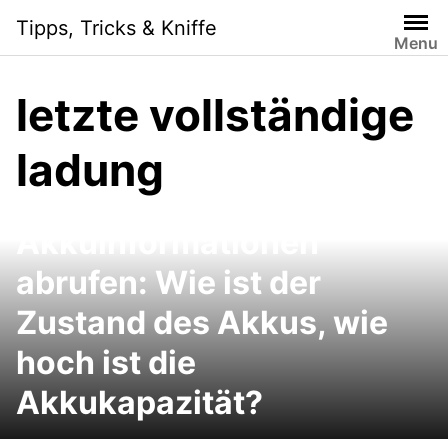
Skip
Tipps, Tricks & Kniffe
to
Menu
content
letzte vollständige
ladung
Notebook-
Akkuinformationen
abrufen: Wie ist der
Zustand des Akkus, wie
hoch ist die
Akkukapazität?