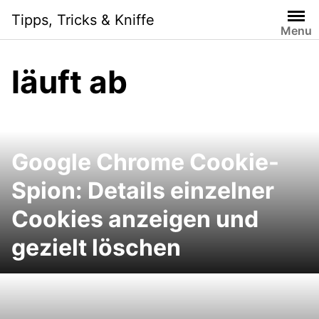
Skip
Tipps, Tricks & Kniffe
to
Menu
content
läuft ab
Google Chrome Cookie-
Spion: Details einzelner
Cookies anzeigen und
gezielt löschen