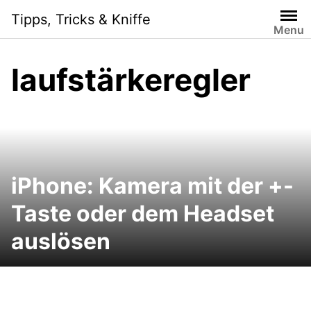
Skip
Tipps, Tricks & Kniffe
to
Menu
content
laufstärkeregler
iPhone: Kamera mit der +-
Taste oder dem Headset
auslösen