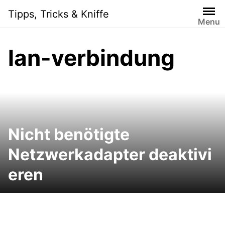
Skip
Tipps, Tricks & Kniffe
to
Menu
content
lan-verbindung
Nicht benötigte
Netzwerkadapter deaktivi
eren