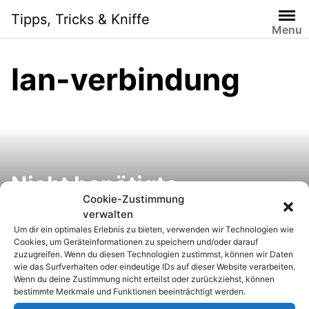
S
Tipps, Tricks & Kniffe
k
Menu
i
p
lan-verbindung
t
o
c
o
n
t
e
Nicht benötigte
n
Cookie-Zustimmung
Netzwerkadapter deaktivi
t
verwalten
Um dir ein optimales Erlebnis zu bieten, verwenden wir Technologien wie
eren
Cookies, um Geräteinformationen zu speichern und/oder darauf
zuzugreifen. Wenn du diesen Technologien zustimmst, können wir Daten
wie das Surfverhalten oder eindeutige IDs auf dieser Website verarbeiten.
Wenn du deine Zustimmung nicht erteilst oder zurückziehst, können
bestimmte Merkmale und Funktionen beeinträchtigt werden.