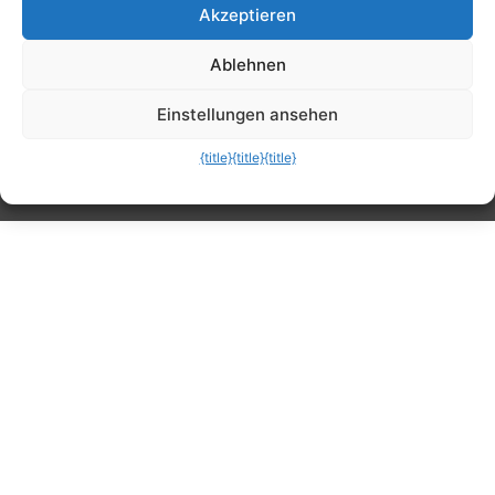
Akzeptieren
Tipps, Anleitungen, Ratgeber, Support und
Ablehnen
mehr
Einstellungen ansehen
{title}
{title}
{title}
Die mobile Version verlassen