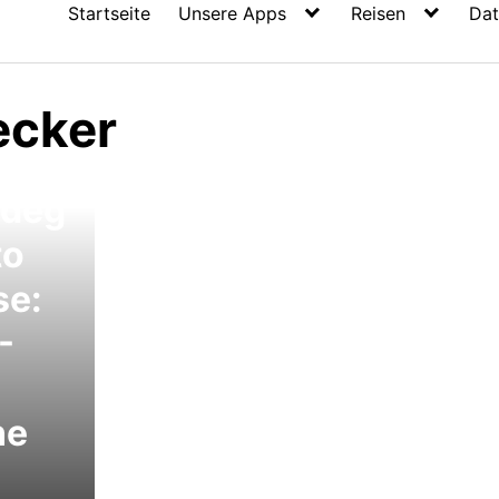
Startseite
Unsere Apps
Reisen
Dat
ecker
adeg
to
se:
-
ne