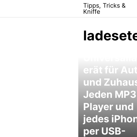
Skip
Tipps, Tricks &
to
Kniffe
content
ladeset
USB-
Universall
erät für Au
und Zuhau
Jeden MP3
Player und
jedes iPho
per USB-