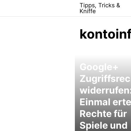
Skip
Tipps, Tricks &
to
Kniffe
content
kontoin
Google+
Zugriffsre
widerrufen
Einmal erte
Rechte für
Spiele und