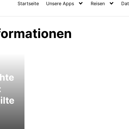
Startseite
Unsere Apps
Reisen
Dat
formationen
chte
:
ilte