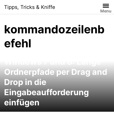
Skip
Tipps, Tricks & Kniffe
to
Menu
content
kommandozeilenb
efehl
Windows 7 und 8: Lange
Ordnerpfade per Drag and
Drop in die
Eingabeaufforderung
einfügen