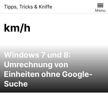
Skip
Tipps, Tricks & Kniffe
to
Menu
content
km/h
Windows 7 und 8:
Umrechnung von
Einheiten ohne Google-
Suche