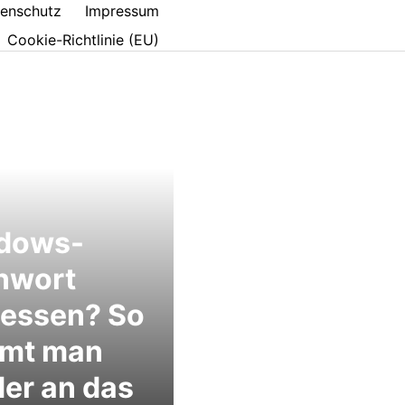
enschutz
Impressum
Cookie-Richtlinie (EU)
dows-
nwort
gessen? So
mt man
er an das