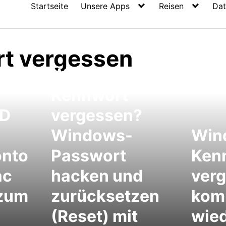
Startseite
Unsere Apps
Reisen
Dat
t vergessen
Windows-
Kennwort
ID
vergessen?
Windows-
Win
onto
Passwort
Ken
ac
hacken und
ver
 zum
zurücksetzen
kom
(Reset) mit
wied