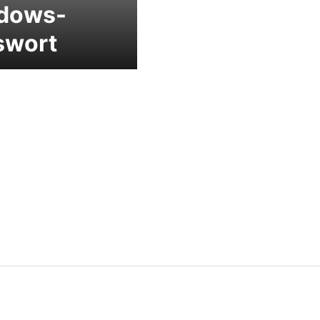
dows-
swort