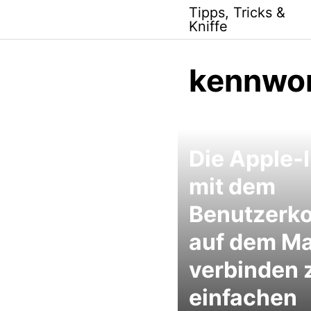
Skip
Tipps, Tricks &
to
Kniffe
content
kennwor
Die Apple-
mit dem
Benutzerk
auf dem M
verbinden
einfachen