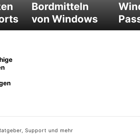
zen
Bordmitteln
Win
orts
von Windows
Pas
hige
en
gen
 Ratgeber, Support und mehr