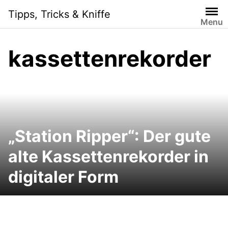
Skip
Tipps, Tricks & Kniffe
to
Menu
content
kassettenrekorder
„Station Ripper“: Der gute
alte Kassettenrekorder in
digitaler Form