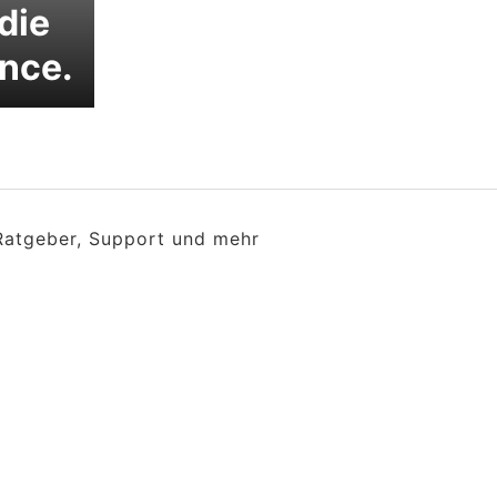
 die
nce.
 Ratgeber, Support und mehr