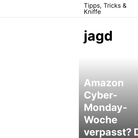
Skip
Tipps, Tricks &
to
Kniffe
content
jagd
Amazon
Cyber-
Monday-
Woche
verpasst? 