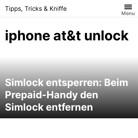
Skip
Tipps, Tricks & Kniffe
to
Menu
content
iphone at&t unlock
Simlock entsperren: Beim
Prepaid-Handy den
Simlock entfernen