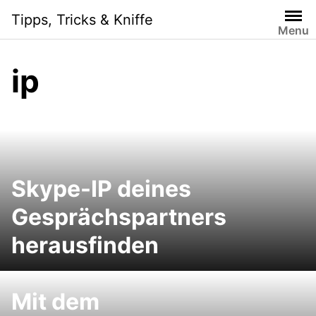
Skip
Tipps, Tricks & Kniffe
to
Menu
content
ip
Skype-IP deines
Gesprächspartners
herausfinden
Mit dem