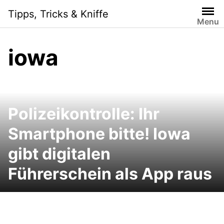
Skip
Tipps, Tricks & Kniffe
to
Menu
content
iowa
Polizeikontrolle: Ihr
Smartphone bitte! Iowa
gibt digitalen
Führerschein als App raus