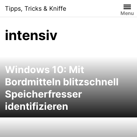
Skip
Tipps, Tricks & Kniffe
to
Menu
content
intensiv
Windows 10: Mit
Bordmitteln blitzschnell
Speicherfresser
identifizieren