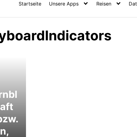
Startseite
Unsere Apps
Reisen
Dat
eyboardIndicators
rnbl
aft
bzw.
n,