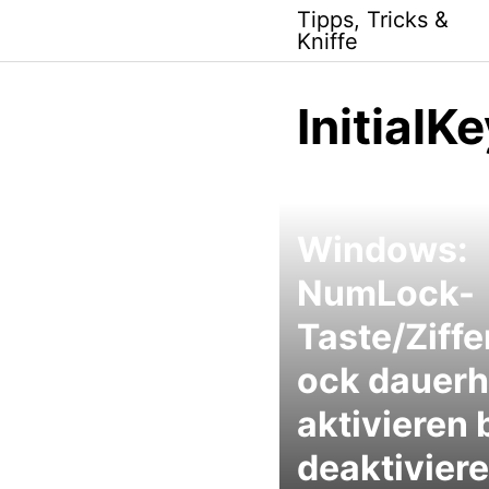
Skip
Tipps, Tricks &
to
Kniffe
content
InitialK
Windows:
NumLock-
Taste/Ziffe
ock dauerh
aktivieren 
deaktiviere